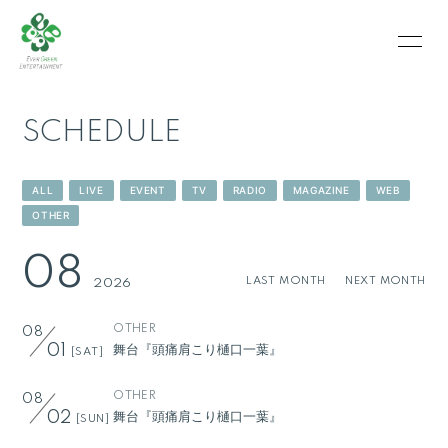
HOME
INFORMATION
SCHEDULE
SCHEDULE
PROFILE
VIDEO
PHOTO
ALL
LIVE
EVENT
TV
RADIO
MAGAZINE
WEB
OTHER
08
LAST MONTH
NEXT MONTH
2026
OTHER
08
舞台『頭痛肩こり樋口一葉』
01
[SAT]
OTHER
08
舞台『頭痛肩こり樋口一葉』
02
[SUN]