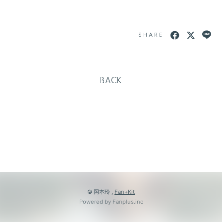
SHARE
BACK
© 岡本玲 ,
Fan+Kit
Powered by Fanplus.inc