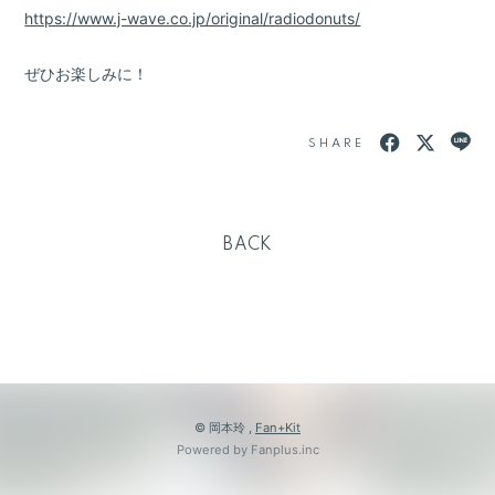
https://www.j-wave.co.jp/original/radiodonuts/
ぜひお楽しみに！
SHARE
BACK
© 岡本玲 ,
Fan+Kit
Powered by Fanplus.inc