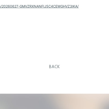
ticle/20260627-GMVZRXNANFIJ5C4CEWGHVZ3IKA/
BACK