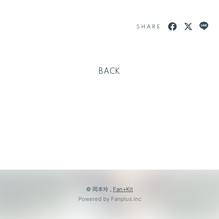
SHARE
BACK
© 岡本玲 ,
Fan+Kit
Powered by Fanplus.inc