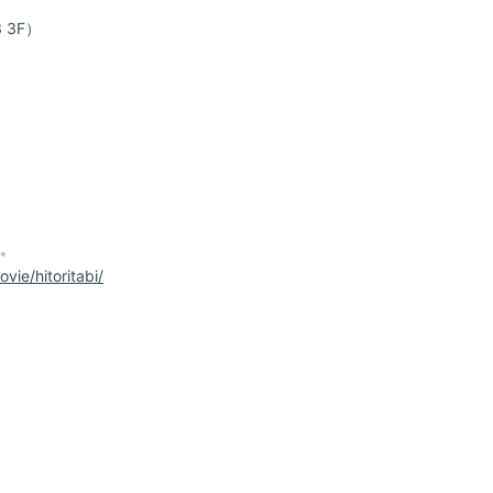
 3F）
い。
ie/hitoritabi/