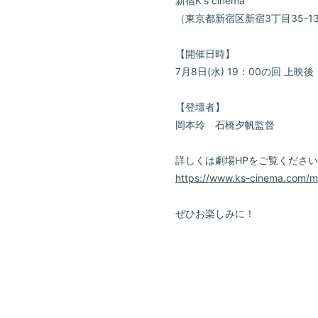
新宿K's cinema
（東京都新宿区新宿3丁目35-13
【開催日時】
7月8日(水) 19：00の回 上映後
【登壇者】
岡本玲 石橋夕帆監督
詳しくは劇場HPをご覧くださ
https://www.ks-cinema.com/mov
ぜひお楽しみに！